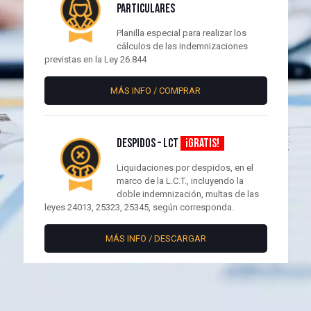
PARTICULARES
Planilla especial para realizar los
cálculos de las indemnizaciones
previstas en la Ley 26.844
MÁS INFO / COMPRAR
DESPIDOS – LCT
¡GRATIS!
Liquidaciones por despidos, en el
marco de la L.C.T., incluyendo la
doble indemnización, multas de las
leyes 24013, 25323, 25345, según corresponda.
MÁS INFO / DESCARGAR